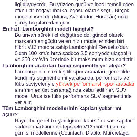
ilgi duyuyordu. Bu yüzden gücü ve inadı temsil eden
öfkeli bir boğayı marka logosu olarak seçti. Birçok
modelin ismi de (Miura, Aventador, Huracán) ünlü
güreş boğalarından gelir.
En hızlı Lamborghini modeli hangisi?
Bu unvan sürekli el değiştirse de, güncel olarak
markanın en güçlü ve en hızlı modellerinden biri
hibrit V12 motora sahip Lamborghini Revuelto’dur.
0’dan 100 km/s hıza sadece 2.5 saniyede ulaşabilir
ve 350 km/s’in üzerinde bir maksimum hıza sahiptir.
Lamborghini arabaları hangi segmentte yer alıyor?
Lamborghini’nin iki kişilik spor arabaları, genellikle
kendi niş segmentlerini yaratsa da, performans ve
lüks seviyeleriyle
yüksek performanslı spor arabalar
sınıfının en üst basamağında kabul edilirler. SUV
modeli Urus ise lüks performans SUV segmentinde
yer alır.
Tüm Lamborghini modellerinin kapıları yukarı mı
açılır?
Hayır, bu genel bir yanılgıdır. İkonik “makas kapılar”
sadece markanın en tepedeki V12 motorlu amiral
gemisi modellerine (Countach, Diablo, Murciélago,