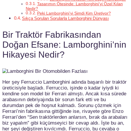
Tasarımın Ötesinde: Lamborghini’yi Özel Kılan
Nedir?
Peki Lamborghini’yi Şimdi Kim Üretiyor?
Sıkça Sorulan Sorularla Lamborghini Dünyası
Bir Traktör Fabrikasından
Doğan Efsane: Lamborghini’nin
Hikayesi Nedir?
Her şey Ferruccio Lamborghini adında başarılı bir traktör
üreticisiyle başladı. Ferruccio, işinde o kadar iyiydi ki
kendine son model bir Ferrari almıştı. Ancak kısa sürede
arabasının debriyajında bir sorun fark etti ve bu
durumdan pek de hoşnut kalmadı. Sorunu çözmek için
Ferrari’nin fabrikasına gittiğinde ise, rivayete göre Enzo
Ferrari’den “Sen traktörlerden anlarsın, bırak da arabaları
biz yapalım” gibi küçümseyici bir cevap aldı. İşte bu an,
her şeyi değiştiren kıvılcımdı. Ferruccio, bu cevaba o