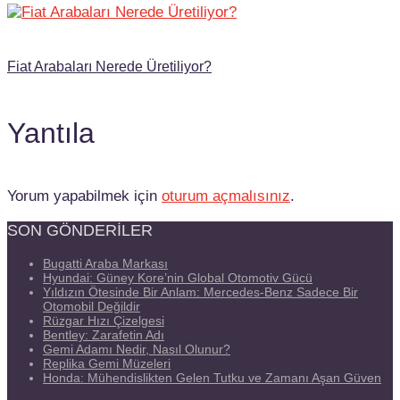
Fiat Arabaları Nerede Üretiliyor?
Yantıla
Yorum yapabilmek için
oturum açmalısınız
.
SON GÖNDERILER
Bugatti Araba Markası
Hyundai: Güney Kore’nin Global Otomotiv Gücü
Yıldızın Ötesinde Bir Anlam: Mercedes-Benz Sadece Bir
Otomobil Değildir
Rüzgar Hızı Çizelgesi
Bentley: Zarafetin Adı
Gemi Adamı Nedir, Nasıl Olunur?
Replika Gemi Müzeleri
Honda: Mühendislikten Gelen Tutku ve Zamanı Aşan Güven