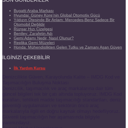
SON GÖNDERILER
Bugatti Araba Markası
Hyundai: Güney Kore’nin Global Otomotiv Gücü
Yıldızın Ötesinde Bir Anlam: Mercedes-Benz Sadece Bir
Otomobil Değildir
Rüzgar Hızı Çizelgesi
Bentley: Zarafetin Adı
Gemi Adamı Nedir, Nasıl Olunur?
Replika Gemi Müzeleri
Honda: Mühendislikten Gelen Tutku ve Zamanı Aşan Güven
İLGINIZI ÇEKEBILIR
İlk Yardım Kursu
Denizcilikte Güven, Karayolunda Kalite – IMDG Kod ve
Taşımacılığın Buluşma Noktası
Denizcilik, taşımacılık ve araç markalarına dair tüm
güncel bilgileri tek bir çatı altında topluyoruz. IMDG Kod
kuralları, tehlikeli madde taşımacılığı standartları, deniz
güvenliği uygulamaları ve sektörün öncü araç
markalarıyla ilgili en doğru kaynak olmayı hedefliyoruz.
Güvenli taşımacılığın her aşamasında bilgiyle
yanınızdayız.