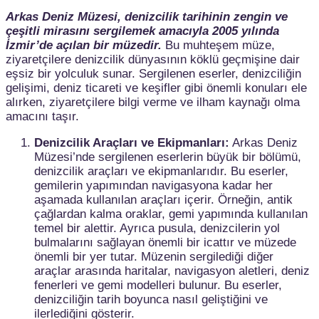
Arkas Deniz Müzesi, denizcilik tarihinin zengin ve
çeşitli mirasını sergilemek amacıyla 2005 yılında
İzmir’de açılan bir müzedir.
Bu muhteşem müze,
ziyaretçilere denizcilik dünyasının köklü geçmişine dair
eşsiz bir yolculuk sunar. Sergilenen eserler, denizciliğin
gelişimi, deniz ticareti ve keşifler gibi önemli konuları ele
alırken, ziyaretçilere bilgi verme ve ilham kaynağı olma
amacını taşır.
Denizcilik Araçları ve Ekipmanları:
Arkas Deniz
Müzesi’nde sergilenen eserlerin büyük bir bölümü,
denizcilik araçları ve ekipmanlarıdır. Bu eserler,
gemilerin yapımından navigasyona kadar her
aşamada kullanılan araçları içerir. Örneğin, antik
çağlardan kalma oraklar, gemi yapımında kullanılan
temel bir alettir. Ayrıca pusula, denizcilerin yol
bulmalarını sağlayan önemli bir icattır ve müzede
önemli bir yer tutar. Müzenin sergilediği diğer
araçlar arasında haritalar, navigasyon aletleri, deniz
fenerleri ve gemi modelleri bulunur. Bu eserler,
denizciliğin tarih boyunca nasıl geliştiğini ve
ilerlediğini gösterir.