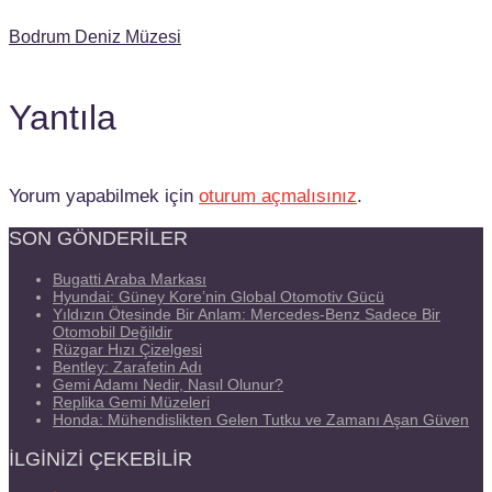
Bodrum Deniz Müzesi
Yantıla
Yorum yapabilmek için
oturum açmalısınız
.
SON GÖNDERILER
Bugatti Araba Markası
Hyundai: Güney Kore’nin Global Otomotiv Gücü
Yıldızın Ötesinde Bir Anlam: Mercedes-Benz Sadece Bir
Otomobil Değildir
Rüzgar Hızı Çizelgesi
Bentley: Zarafetin Adı
Gemi Adamı Nedir, Nasıl Olunur?
Replika Gemi Müzeleri
Honda: Mühendislikten Gelen Tutku ve Zamanı Aşan Güven
İLGINIZI ÇEKEBILIR