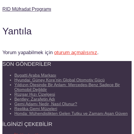
RID Müfradat Programı
Yantıla
Yorum yapabilmek için
oturum açmalısınız
.
SON GÖNDERILER
Bugatti Araba Markası
Hyundai: Güney Kore’nin Global Otomotiv Gücü
Yıldızın Ötesinde Bir Anlam: Mercedes-Benz Sadece Bir
Otomobil Değildir
Rüzgar Hızı Çizelgesi
Bentley: Zarafetin Adı
Gemi Adamı Nedir, Nasıl Olunur?
Replika Gemi Müzeleri
Honda: Mühendislikten Gelen Tutku ve Zamanı Aşan Güven
İLGINIZI ÇEKEBILIR