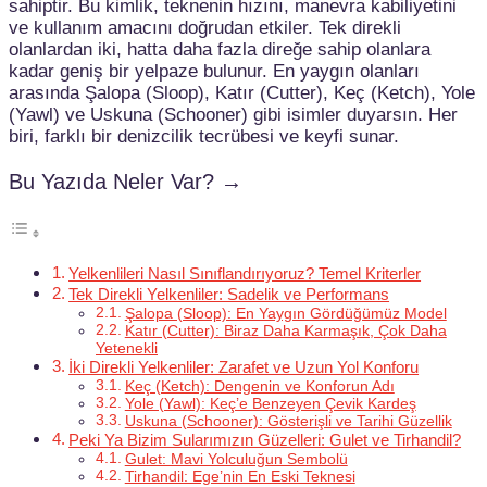
sahiptir. Bu kimlik, teknenin hızını, manevra kabiliyetini
ve kullanım amacını doğrudan etkiler. Tek direkli
olanlardan iki, hatta daha fazla direğe sahip olanlara
kadar geniş bir yelpaze bulunur. En yaygın olanları
arasında Şalopa (Sloop), Katır (Cutter), Keç (Ketch), Yole
(Yawl) ve Uskuna (Schooner) gibi isimler duyarsın. Her
biri, farklı bir denizcilik tecrübesi ve keyfi sunar.
Bu Yazıda Neler Var? →
Yelkenlileri Nasıl Sınıflandırıyoruz? Temel Kriterler
Tek Direkli Yelkenliler: Sadelik ve Performans
Şalopa (Sloop): En Yaygın Gördüğümüz Model
Katır (Cutter): Biraz Daha Karmaşık, Çok Daha
Yetenekli
İki Direkli Yelkenliler: Zarafet ve Uzun Yol Konforu
Keç (Ketch): Dengenin ve Konforun Adı
Yole (Yawl): Keç’e Benzeyen Çevik Kardeş
Uskuna (Schooner): Gösterişli ve Tarihi Güzellik
Peki Ya Bizim Sularımızın Güzelleri: Gulet ve Tirhandil?
Gulet: Mavi Yolculuğun Sembolü
Tirhandil: Ege’nin En Eski Teknesi