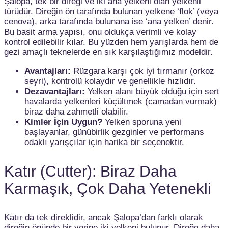
Şalopa, tek bir direği ve iki ana yelkeni olan yelkenli
türüdür. Direğin ön tarafında bulunan yelkene ‘flok’ (veya
cenova), arka tarafında bulunana ise ‘ana yelken’ denir.
Bu basit arma yapısı, onu oldukça verimli ve kolay
kontrol edilebilir kılar. Bu yüzden hem yarışlarda hem de
gezi amaçlı teknelerde en sık karşılaştığımız modeldir.
Avantajları:
Rüzgara karşı çok iyi tırmanır (orkoz
seyri), kontrolü kolaydır ve genellikle hızlıdır.
Dezavantajları:
Yelken alanı büyük olduğu için sert
havalarda yelkenleri küçültmek (camadan vurmak)
biraz daha zahmetli olabilir.
Kimler İçin Uygun?
Yelken sporuna yeni
başlayanlar, günübirlik gezginler ve performans
odaklı yarışçılar için harika bir seçenektir.
Katır (Cutter): Biraz Daha
Karmaşık, Çok Daha Yetenekli
Katır da tek direklidir, ancak Şalopa’dan farklı olarak
direğin önünde bir yerine iki yelkeni bulunur. Direğe daha