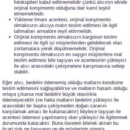
fotokopileri kabul edilmemelidir çünkü alıcının elinde
orijinal konşimento olduğuna dair kanıt teşkil
etmemektedir.
Yükleme limanı acentesi, orijinal konşimento
olmaksızın alıcıya malın teslim edilmesi ile ilgili
talimatları armatöre teyit ettirmelidir.
Orijinal konişmento olmaksızın kargonun teslim
edilmesi ile ilgili iyi müşterilerden gelebilecek olan
zorlamalara yenik düşülmemelidir. Orijinal
konşimento olmaksızın en saygın müşterilere mal
teslim edilmesi bile taşıyan ve acentesinin yükleyici
ile alıcı arasındaki çekişmelere karışmasına sebep
olabilir.
Eğer alıcı, bedelini ödememiş olduğu malların kendisine
teslim edilmesini sağlayabilirse ve malların hasarlı olduğu
ortaya çıkarsa mal bedelini büyük olasılıkla
ödemeyecektir (ve hatta malların bedelini yükleyici ile
arasındaki bir başka çekişmeden doğan zararını
karşılamak amacı ile kullanacaktır) böylece taşıyan ile
acentesi ödemesi yapılmamış olan yükleyici ile ilgilenmek
durumunda kalacaktır. Buna ilaveten bilerek alınan bu
ticari risk ne taşıyanın ne de müşterinin sigorta