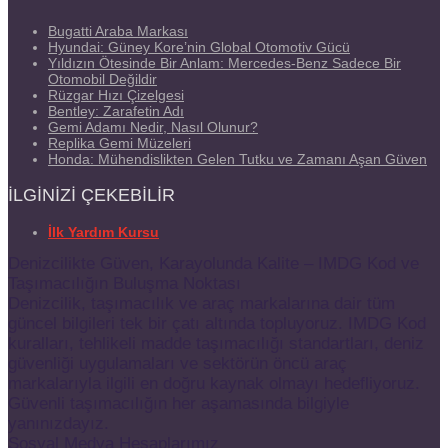
Bugatti Araba Markası
Hyundai: Güney Kore’nin Global Otomotiv Gücü
Yıldızın Ötesinde Bir Anlam: Mercedes-Benz Sadece Bir
Otomobil Değildir
Rüzgar Hızı Çizelgesi
Bentley: Zarafetin Adı
Gemi Adamı Nedir, Nasıl Olunur?
Replika Gemi Müzeleri
Honda: Mühendislikten Gelen Tutku ve Zamanı Aşan Güven
İLGINIZI ÇEKEBILIR
İlk Yardım Kursu
Denizcilikte Güven, Karayolunda Kalite – IMDG Kod ve
Taşımacılığın Buluşma Noktası
Denizcilik, taşımacılık ve araç markalarına dair tüm
güncel bilgileri tek bir çatı altında topluyoruz. IMDG Kod
kuralları, tehlikeli madde taşımacılığı standartları, deniz
güvenliği uygulamaları ve sektörün öncü araç
markalarıyla ilgili en doğru kaynak olmayı hedefliyoruz.
Güvenli taşımacılığın her aşamasında bilgiyle
yanınızdayız.
Sosyal Medya Hesaplarımız